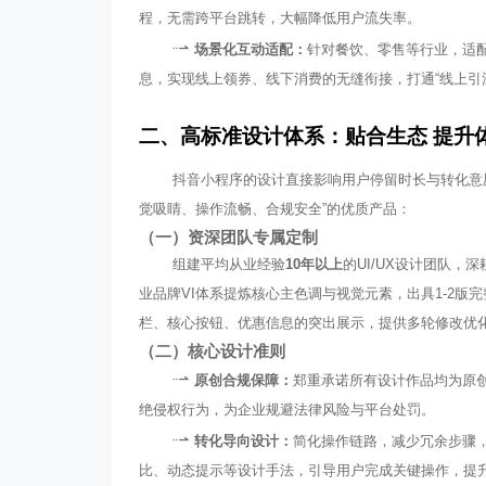
程，无需跨平台跳转，大幅降低用户流失率。
场景化互动适配：
针对餐饮、零售等行业，适
息，实现线上领券、线下消费的无缝衔接，打通“线上引流
二、高标准设计体系：贴合生态 提升
抖音小程序的设计直接影响用户停留时长与转化意
觉吸睛、操作流畅、合规安全”的优质产品：
（一）资深团队专属定制
组建平均从业经验
10年以上
的UI/UX设计团队
业品牌VI体系提炼核心主色调与视觉元素，出具1-2
栏、核心按钮、优惠信息的突出展示，提供多轮修改优
（二）核心设计准则
原创合规保障：
郑重承诺所有设计作品均为原
绝侵权行为，为企业规避法律风险与平台处罚。
转化导向设计：
简化操作链路，减少冗余步骤，
比、动态提示等设计手法，引导用户完成关键操作，提