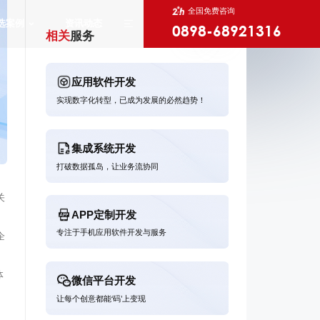
全国免费咨询
选案例
资讯动态
0898-68921316
相关
服务
应用软件开发
实现数字化转型，已成为发展的必然趋势！
X
集成系统开发
打破数据孤岛，让业务流协同
关
APP定制开发
专注于手机应用软件开发与服务
企
体
微信平台开发
让每个创意都能‘码’上变现