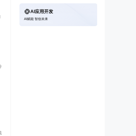
AI应用开发
用
AI赋能 智创未来
分
流