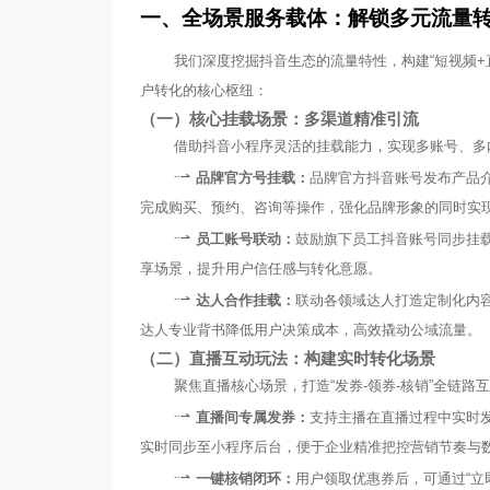
一、全场景服务载体：解锁多元流量
我们深度挖掘抖音生态的流量特性，构建“短视频+
户转化的核心枢纽：
（一）核心挂载场景：多渠道精准引流
借助抖音小程序灵活的挂载能力，实现多账号、多
品牌官方号挂载：
品牌官方抖音账号发布产品
完成购买、预约、咨询等操作，强化品牌形象的同时实
员工账号联动：
鼓励旗下员工抖音账号同步挂载
享场景，提升用户信任感与转化意愿。
达人合作挂载：
联动各领域达人打造定制化内
达人专业背书降低用户决策成本，高效撬动公域流量。
（二）直播互动玩法：构建实时转化场景
聚焦直播核心场景，打造“发券-领券-核销”全链
直播间专属发券：
支持主播在直播过程中实时
实时同步至小程序后台，便于企业精准把控营销节奏与
一键核销闭环：
用户领取优惠券后，可通过“立