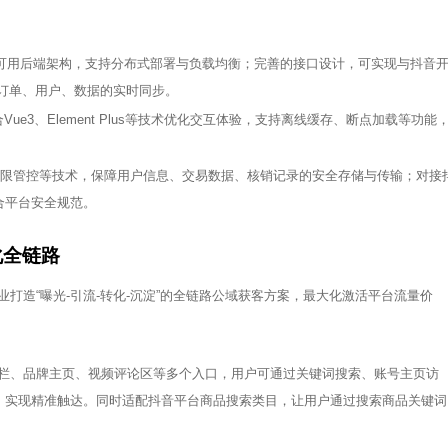
建高可用后端架构，支持分布式部署与负载均衡；完善的接口设计，可实现与抖音
保订单、用户、数据的实时同步。
e3、Element Plus等技术优化交互体验，支持离线缓存、断点加载等功能
。
、权限管控等技术，保障用户信息、交易数据、核销记录的安全存储与传输；对接
合平台安全规范。
化全链路
打造“曝光-引流-转化-沉淀”的全链路公域获客方案，最大化激活平台流量价
全栈数字技术
栏、品牌主页、视频评论区等多个入口，用户可通过关键词搜索、账号主页访
，实现精准触达。同时适配抖音平台商品搜索类目，让用户通过搜索商品关键词
技术驱动·全栈赋能·伙伴共生