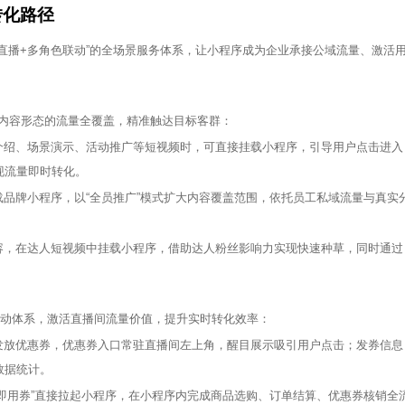
转化路径
直播+多角色联动”的全场景服务体系，让小程序成为企业承接公域流量、激活
内容形态的流量全覆盖，精准触达目标客群：
介绍、场景演示、活动推广等短视频时，可直接挂载小程序，引导用户点击进入
现流量即时转化。
品牌小程序，以“全员推广”模式扩大内容覆盖范围，依托员工私域流量与真实
容，在达人短视频中挂载小程序，借助达人粉丝影响力实现快速种草，同时通过
路互动体系，激活直播间流量价值，提升实时转化效率：
发放优惠券，优惠券入口常驻直播间左上角，醒目展示吸引用户点击；发券信息
数据统计。
即用券”直接拉起小程序，在小程序内完成商品选购、订单结算、优惠券核销全