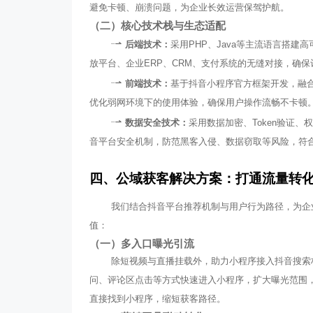
避免卡顿、崩溃问题，为企业长效运营保驾护航。
（二）核心技术栈与生态适配
后端技术：
采用PHP、Java等主流语言搭
放平台、企业ERP、CRM、支付系统的无缝对接，确
前端技术：
基于抖音小程序官方框架开发，融合Vu
优化弱网环境下的使用体验，确保用户操作流畅不卡顿
数据安全技术：
采用数据加密、Token验证
音平台安全机制，防范黑客入侵、数据窃取等风险，符
四、公域获客解决方案：打通流量转
我们结合抖音平台推荐机制与用户行为路径，为企业
值：
技术驱动的
（一）多入口曝光引流
除短视频与直播挂载外，助力小程序接入抖音搜索
问、评论区点击等方式快速进入小程序，扩大曝光范围
直接找到小程序，缩短获客路径。