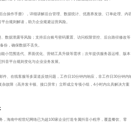
后台操作手册》，详细讲解后台管理、数据统计、优惠券发放、订单处理、内
音平台规则解读，助力企业规避运营风险。
侵、数据泄露等风险；支持后台账号密码重置、访问权限管控、后台路径修改等
重备份，确保数据不丢失。
功能小范围迭代、界面优化、营销工具升级等需求；次年提供服务器运维、版本
配抖音平台规则变化与企业业务发展。
邮件、在线客服等多渠道反馈问题，工作日10分钟内响应，非工作日30分钟内
，复杂故障（高并发卡顿、接口异常）立即成立专项小组，4小时内出具解决方案
长
务，海南中程世纪网络已为超100家企业打造专属抖音小程序，覆盖餐饮、零