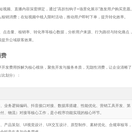
短视频、直播内容深度绑定，通过“高折扣钩子+场景化展示”激发用户购买意愿
入核销消费；在短视频中植入限时活动，推动用户即时下单，提升转化效率。
、点击量、核销率、转化率等核心数据，分析用户来源、行为路径与转化痛点
续提升公域获客效果。
加好友，获取报价
消费
程序开发费用拆解为核心模块，聚焦开发与服务本质，无隐性消费，让企业清晰了
占比划分）：
计、业务逻辑编码、抖音接口对接、数据库搭建、性能优化、营销工具开发、第
支付、物流）对接等核心工作，是小程序功能实现的核心环节。
、产品策划、UI视觉设计、UX交互设计、原型制作、素材优化、合规审核等，
贴合抖音生态与业务需求。