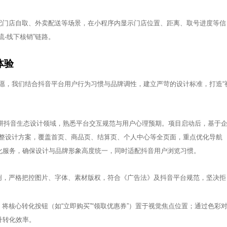
配门店自取、外卖配送等场景，在小程序内显示门店位置、距离、取号进度等信
-线下核销”链路。
体验
愿，我们结合抖音平台用户行为习惯与品牌调性，建立严苛的设计标准，打造“
，深耕抖音生态设计领域，熟悉平台交互规范与用户心理预期。项目启动后，基于
版完整设计方案，覆盖首页、商品页、结算页、个人中心等全页面，重点优化导航
化服务，确保设计与品牌形象高度统一，同时适配抖音用户浏览习惯。
创，严格把控图片、字体、素材版权，符合《广告法》及抖音平台规范，坚决拒
将核心转化按钮（如“立即购买”“领取优惠券”）置于视觉焦点位置；通过色彩
升转化效率。